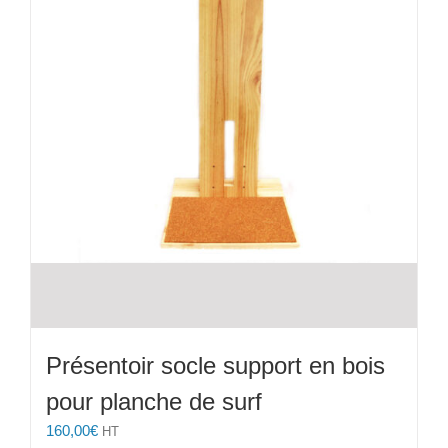
la
page
du
produit
Présentoir socle support en bois
pour planche de surf
160,00
€
HT