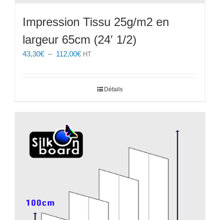
Impression Tissu 25g/m2 en
largeur 65cm (24′ 1/2)
Plage
43,30
€
–
112,00
€
HT
de
prix :
43,30€
Détails
à
112,00€