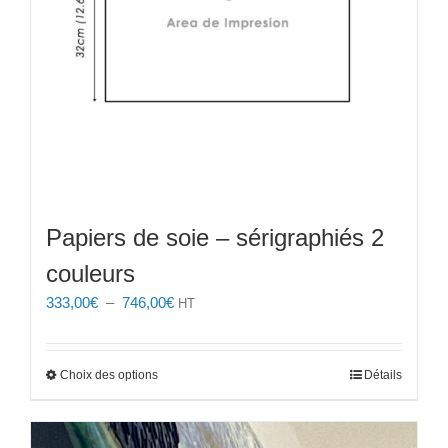
la
page
du
produit
Papiers de soie – sérigraphiés 2
couleurs
Plage
333,00
€
–
746,00
€
HT
de
prix :
333,00€
Ce
Choix des options
Détails
à
produit
746,00€
a
plusieurs