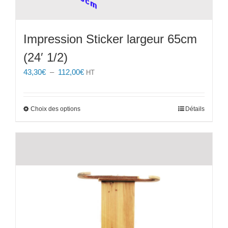
Impression Sticker largeur 65cm
(24′ 1/2)
Plage
43,30
€
–
112,00
€
HT
de
prix :
43,30€
Ce
Choix des options
Détails
à
produit
112,00€
a
plusieurs
variations.
Les
options
peuvent
être
choisies
sur