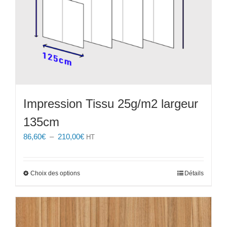
Impression Tissu 25g/m2 largeur
135cm
Plage
86,60
€
–
210,00
€
HT
de
prix :
86,60€
Ce
Choix des options
Détails
à
produit
210,00€
a
plusieurs
variations.