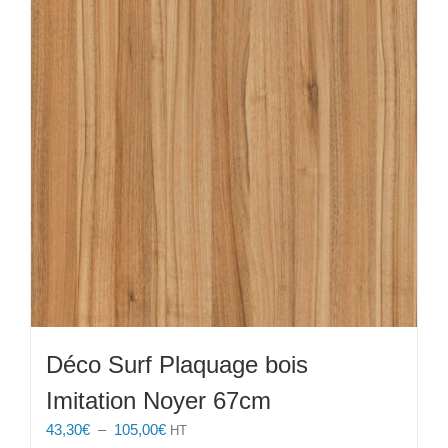
Les
options
peuvent
être
choisies
sur
la
page
du
produit
Déco Surf Plaquage bois
Imitation Noyer 67cm
Plage
43,30
€
–
105,00
€
HT