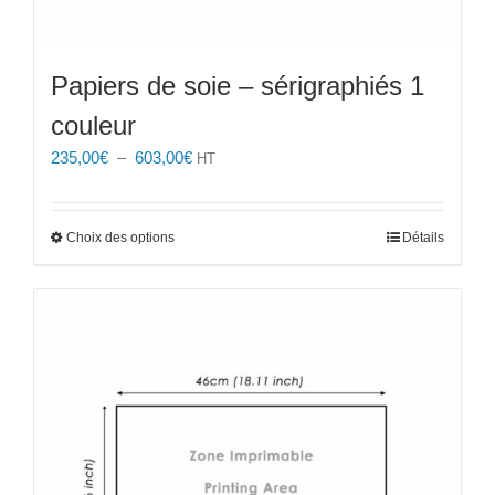
Papiers de soie – sérigraphiés 1
couleur
Plage
235,00
€
–
603,00
€
HT
de
prix :
235,00€
Ce
Choix des options
Détails
à
produit
603,00€
a
plusieurs
variations.
Les
options
peuvent
être
choisies
sur