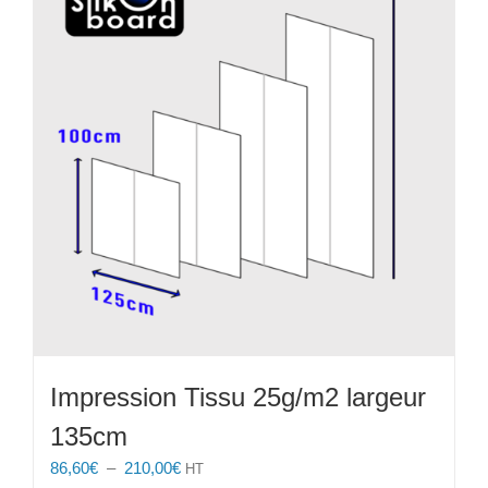
Les
options
peuvent
être
choisies
sur
la
page
du
produit
Impression Tissu 25g/m2 largeur
135cm
Plage
86,60
€
–
210,00
€
HT