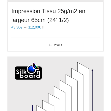
Impression Tissu 25g/m2 en
largeur 65cm (24′ 1/2)
Plage
43,30
€
–
112,00
€
HT
de
prix :
43,30€
Détails
à
112,00€