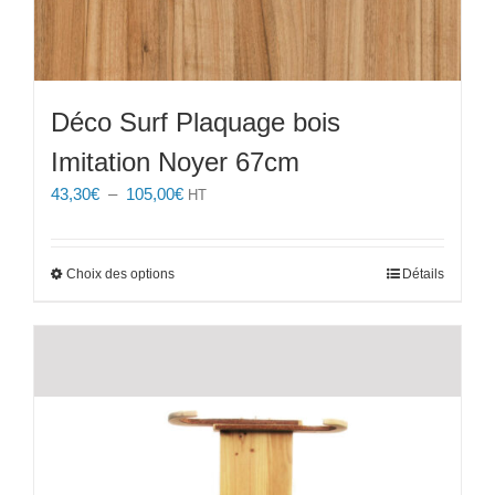
Déco Surf Plaquage bois
Imitation Noyer 67cm
Plage
43,30
€
–
105,00
€
HT
de
prix :
43,30€
Ce
Choix des options
Détails
à
produit
105,00€
a
plusieurs
variations.
Les
options
peuvent
être
choisies