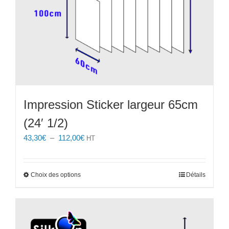
Impression Sticker largeur 65cm
(24′ 1/2)
Plage
43,30
€
–
112,00
€
HT
de
prix :
43,30€
Ce
Choix des options
Détails
à
produit
112,00€
a
plusieurs
variations.