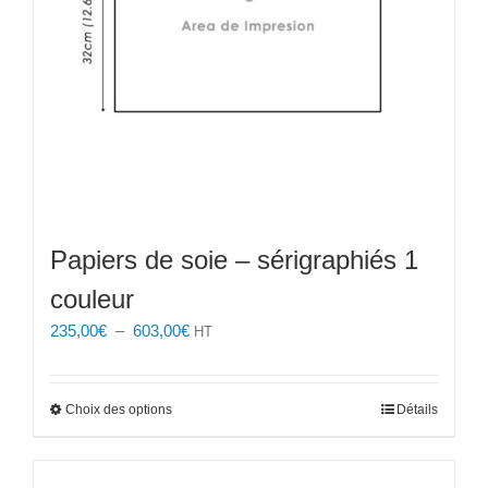
Papiers de soie – sérigraphiés 1
couleur
Plage
235,00
€
–
603,00
€
HT
de
prix :
235,00€
Ce
Choix des options
Détails
à
produit
603,00€
a
plusieurs