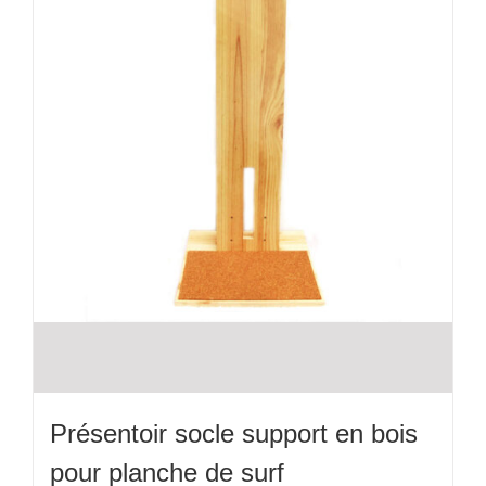
sur
la
page
du
produit
Présentoir socle support en bois
pour planche de surf