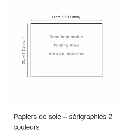
variations.
Les
options
peuvent
être
choisies
sur
la
page
du
produit
Papiers de soie – sérigraphiés 2
couleurs