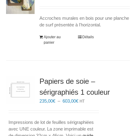
choisies
sur
la
Accroches murales en bois pour une planche
page
de surf présentée à l'horizontal.
du
Ajouter au
produit
Détails
panier
Papiers de soie –
sérigraphiés 1 couleur
Plage
235,00
€
–
603,00
€
HT
de
prix :
235,00€
Impressions de lot de feuilles sérigraphiées
à
avec UNE couleur. La zone imprimable est
603,00€
de dimension 32cm x 46cm. Voici un
guide