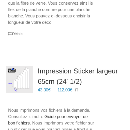
que la fibre de verre. Vous conservez ainsi le
flex de la planche comme pour une planche
blanche. Vous pouvez ci-dessous choisir la
longueur de votre déco.
Détails
Impression Sticker largeur
65cm (24′ 1/2)
Plage
43,30
€
–
112,00
€
HT
de
prix :
43,30€
Nous imprimons vos fichiers à la demande.
à
Consultez ici notre
Guide pour envoyer de
112,00€
bon fichiers
. Nous imprimons votre fichier sur
un sticker que vous pouvez poser a froid sur