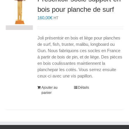
peuvent
bois pour planche de surf
être
choisies
160,00
€
HT
sur
la
page
Joli présentoir en bois et liège pour planches
du
de surf, fish, truster, malibu, longboard ou
produit
Gun. Nous fabriquons ces socles en France
à partir de bois de pin, et de liège. Des pièces
en bois coulissantes maintiennent la
planchepar les cotés. Vous serrez ensuite
ceux-ci avec une vis papillon.
Ajouter au
Détails
panier