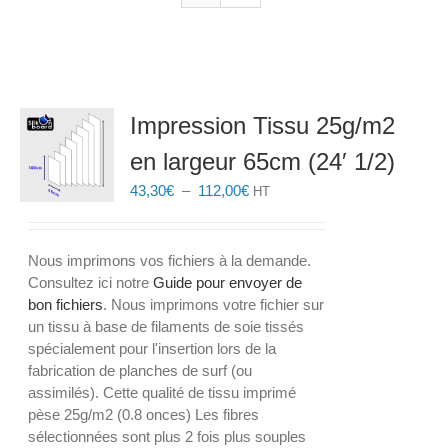
Impression Tissu 25g/m2
en largeur 65cm (24′ 1/2)
Plage
43,30
€
–
112,00
€
HT
de
prix :
43,30€
Nous imprimons vos fichiers à la demande.
à
Consultez ici notre
Guide pour envoyer de
112,00€
bon fichiers
. Nous imprimons votre fichier sur
un tissu à base de filaments de soie tissés
spécialement pour l'insertion lors de la
fabrication de planches de surf (ou
assimilés). Cette qualité de tissu imprimé
pèse 25g/m2 (0.8 onces) Les fibres
sélectionnées sont plus 2 fois plus souples