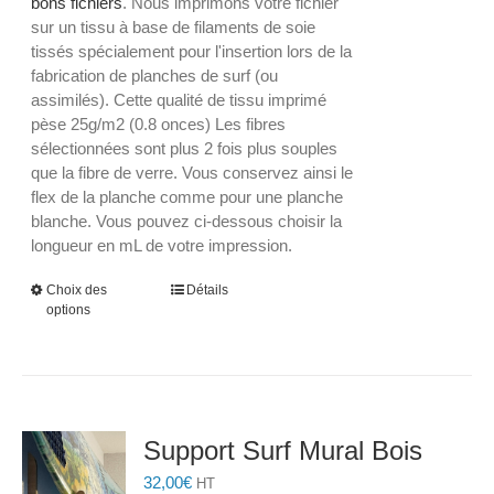
bons fichiers
. Nous imprimons votre fichier
sur un tissu à base de filaments de soie
tissés spécialement pour l'insertion lors de la
fabrication de planches de surf (ou
assimilés). Cette qualité de tissu imprimé
pèse 25g/m2 (0.8 onces) Les fibres
sélectionnées sont plus 2 fois plus souples
que la fibre de verre. Vous conservez ainsi le
flex de la planche comme pour une planche
blanche. Vous pouvez ci-dessous choisir la
longueur en mL de votre impression.
Ce
Choix des
Détails
options
produit
a
plusieurs
variations.
Les
options
Support Surf Mural Bois
peuvent
32,00
€
être
HT