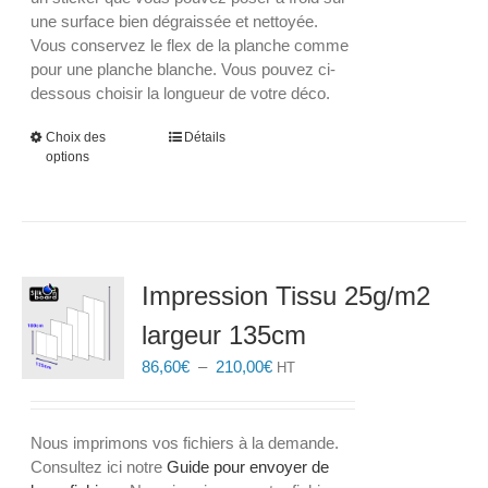
une surface bien dégraissée et nettoyée.
Vous conservez le flex de la planche comme
pour une planche blanche. Vous pouvez ci-
dessous choisir la longueur de votre déco.
Ce
Choix des
Détails
options
produit
a
plusieurs
variations.
Les
options
Impression Tissu 25g/m2
peuvent
largeur 135cm
être
choisies
Plage
86,60
€
–
210,00
€
HT
sur
de
la
prix :
page
86,60€
Nous imprimons vos fichiers à la demande.
du
à
Consultez ici notre
Guide pour envoyer de
produit
210,00€