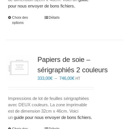
pour nous envoyer de bons fichiers.
Ce
Choix des
Détails
options
produit
a
plusieurs
variations.
Les
options
Papiers de soie –
peuvent
sérigraphiés 2 couleurs
être
choisies
Plage
333,00
€
–
746,00
€
HT
sur
de
la
prix :
page
333,00€
Impressions de lot de feuilles sérigraphiées
du
à
avec DEUX couleurs. La zone imprimable
produit
746,00€
est de dimension 32cm x 46cm. Voici
un
guide pour nous envoyer de bons fichiers.