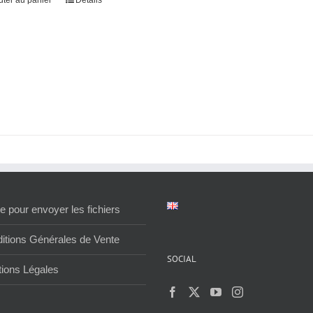
uter au panier
Détails
e pour envoyer les fichiers
itions Générales de Vente
SOCIAL
ions Légales