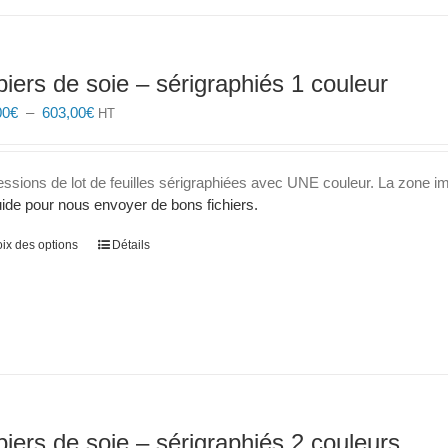
iers de soie – sérigraphiés 1 couleur
Plage
00
€
–
603,00
€
HT
de
prix :
235,00€
essions de lot de feuilles sérigraphiées avec UNE couleur. La zone 
à
ide pour nous envoyer de bons fichiers.
603,00€
Ce
ix des options
Détails
produit
a
plusieurs
variations.
Les
options
peuvent
être
iers de soie – sérigraphiés 2 couleurs
choisies