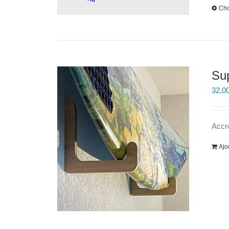
Cho
Sup
32,0
Accro
Ajo