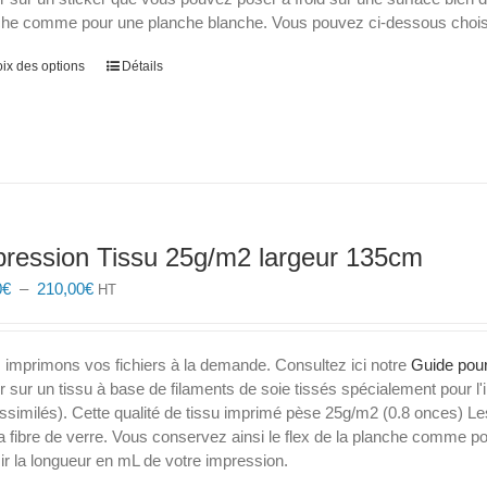
112,00€
che comme pour une planche blanche. Vous pouvez ci-dessous choisir
Ce
ix des options
Détails
produit
a
plusieurs
variations.
Les
options
peuvent
pression Tissu 25g/m2 largeur 135cm
être
choisies
Plage
0
€
–
210,00
€
HT
sur
de
la
prix :
page
86,60€
 imprimons vos fichiers à la demande. Consultez ici notre
Guide pour
du
à
er sur un tissu à base de filaments de soie tissés spécialement pour l'i
produit
210,00€
ssimilés). Cette qualité de tissu imprimé pèse 25g/m2 (0.8 onces) Les
a fibre de verre. Vous conservez ainsi le flex de la planche comme
ir la longueur en mL de votre impression.