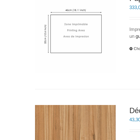
333,
Impr
un
gu
Cho
Dé
43,3