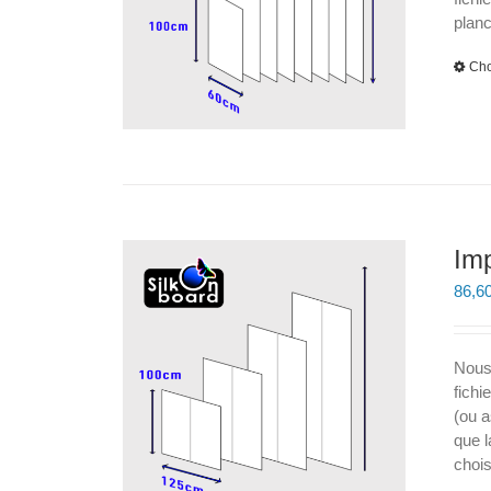
plan
Cho
Im
86,6
Nous
fichi
(ou a
que l
chois