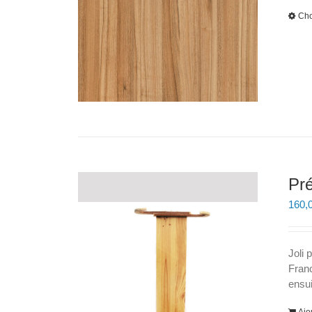
Cho
Pré
160,
Joli 
Franc
ensui