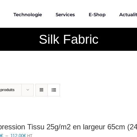
Technologie
Services
E-Shop
Actuali
Silk Fabric
 produits
ression Tissu 25g/m2 en largeur 65cm (24
Plage
0
€
–
112,00
€
HT