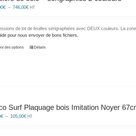
sur
Plage
00
€
–
746,00
€
HT
la
de
page
prix :
du
333,00€
essions de lot de feuilles sérigraphiées avec DEUX couleurs. La zon
produit
à
ide pour nous envoyer de bons fichiers.
746,00€
Ce
ix des options
Détails
produit
a
plusieurs
variations.
Les
options
peuvent
être
co Surf Plaquage bois Imitation Noyer 67
choisies
sur
Plage
0
€
–
105,00
€
HT
la
de
page
prix :
du
43,30€