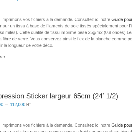
de
prix :
43,30€
 imprimons vos fichiers à la demande. Consultez ici notre
Guide pour
à
er sur un tissu à base de filaments de soie tissés spécialement pour l'i
112,00€
ssimilés). Cette qualité de tissu imprimé pèse 25g/m2 (0.8 onces) Les
a fibre de verre. Vous conservez ainsi le flex de la planche comme
ir la longueur de votre déco.
ails
ression Sticker largeur 65cm (24′ 1/2)
Plage
0
€
–
112,00
€
HT
de
prix :
43,30€
 imprimons vos fichiers à la demande. Consultez ici notre
Guide pour
à
er sur un sticker que vous pouvez poser a froid sur une surface bien 