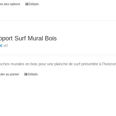
Ce
ix des options
Détails
produit
a
plusieurs
variations.
Les
port Surf Mural Bois
options
peuvent
0
€
HT
être
choisies
sur
ches murales en bois pour une planche de surf présentée à l'horizon
la
page
uter au panier
Détails
du
produit