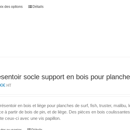
produit
à
Ce
ix des options
Détails
105,00€
produit
a
plusieurs
variations.
Les
options
peuvent
être
choisies
sur
sentoir socle support en bois pour planche
la
page
00
€
HT
du
produit
présentoir en bois et liège pour planches de surf, fish, truster, mali
e à partir de bois de pin, et de liège. Des pièces en bois coulissant
te ceux-ci avec une vis papillon.