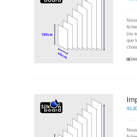
Nous
fichi
(ou a
que l
chois
Dét
Imp
43,3
Nous
fichi