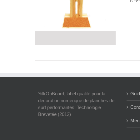
Ajo
SilkOnBoard, label qualité pour la
Guid
décoration numérique de planches de
Cond
surf performantes. Technologie
Brevetée (2012)
Ment