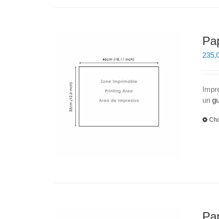
Pap
235,
Impr
un
gu
Cho
Pap