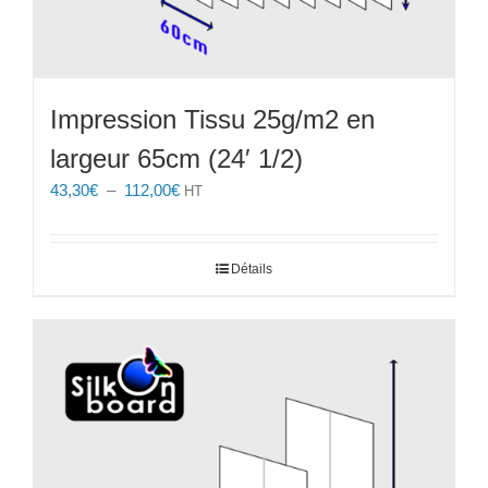
Impression Tissu 25g/m2 en
largeur 65cm (24′ 1/2)
Plage
43,30
€
–
112,00
€
HT
de
prix :
43,30€
Détails
à
112,00€