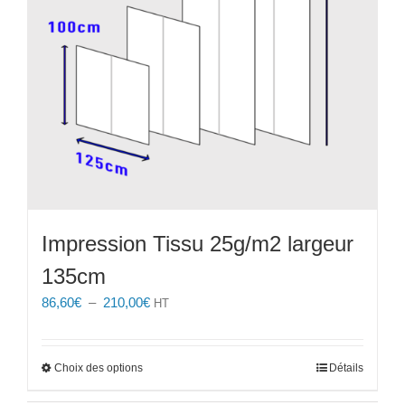
Impression Tissu 25g/m2 largeur
135cm
Plage
86,60
€
–
210,00
€
HT
de
prix :
86,60€
Ce
Choix des options
Détails
à
produit
210,00€