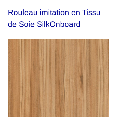
a
plusieurs
Rouleau imitation en Tissu
variations.
Les
de Soie SilkOnboard
options
peuvent
être
choisies
sur
la
page
du
produit