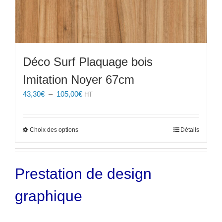
Déco Surf Plaquage bois
Imitation Noyer 67cm
Plage
43,30
€
–
105,00
€
HT
de
prix :
43,30€
Ce
Choix des options
Détails
à
produit
105,00€
a
plusieurs
Prestation de design
variations.
Les
graphique
options
peuvent
être