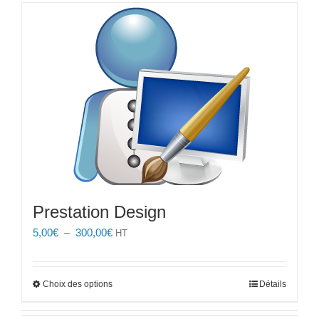
choisies
sur
la
page
du
produit
Prestation Design
Plage
5,00
€
–
300,00
€
HT
de
prix :
5,00€
Ce
Choix des options
Détails
à
produit
300,00€
a