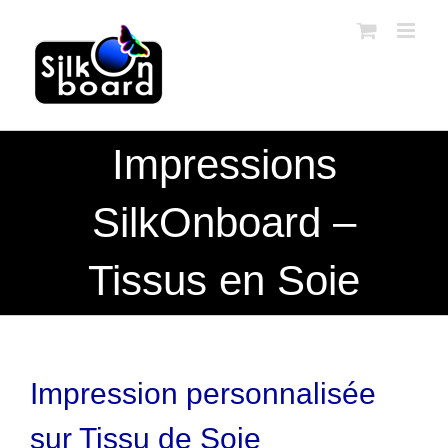
Passer
au
contenu
Impressions
SilkOnboard –
Tissus en Soie
Impression personnalisée
sur Tissu de Soie