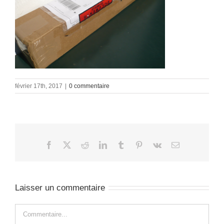
février 17th, 2017
|
0 commentaire
Facebook
X
Reddit
LinkedIn
Tumblr
Pinterest
Vk
Email
Laisser un commentaire
Commentaire