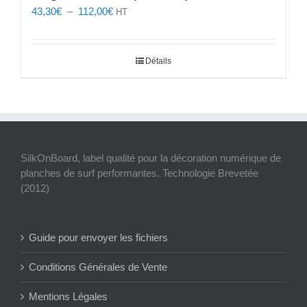
Plage
43,30
€
–
112,00
€
HT
de
prix :
43,30€
Détails
à
112,00€
SilkOnBoard, label qualité pour la décoration numérique de
planches de surf performantes. Technologie Brevetée
(2012)
Guide pour envoyer les fichiers
Conditions Générales de Vente
Mentions Légales