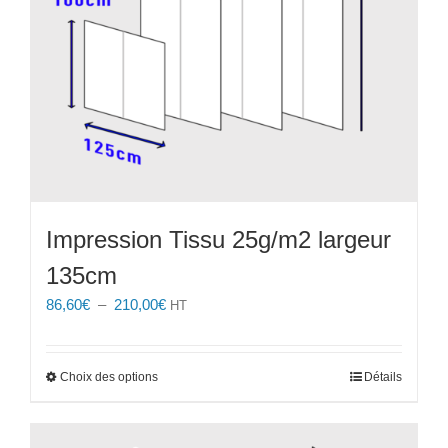
la
page
du
produit
Impression Tissu 25g/m2 largeur
135cm
Plage
86,60
€
–
210,00
€
HT
de
prix :
86,60€
Ce
Choix des options
Détails
à
produit
210,00€
a
plusieurs