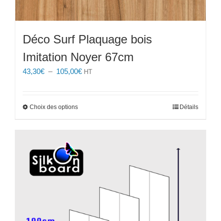
Déco Surf Plaquage bois
Imitation Noyer 67cm
Plage
43,30
€
–
105,00
€
HT
de
prix :
43,30€
Ce
Choix des options
Détails
à
produit
105,00€
a
plusieurs
variations.
Les
options
peuvent
être
choisies
sur