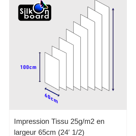
variations.
Les
options
peuvent
être
choisies
sur
la
page
du
produit
Impression Tissu 25g/m2 en
largeur 65cm (24′ 1/2)