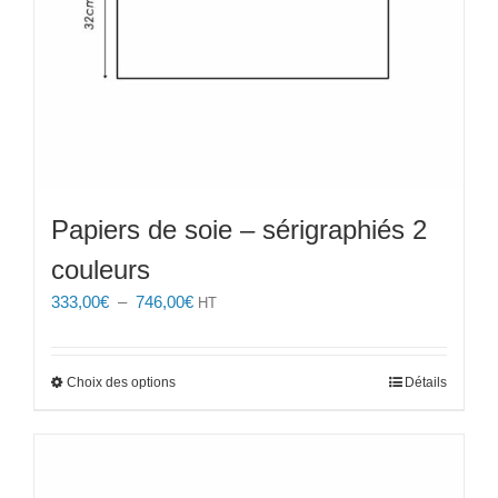
Papiers de soie – sérigraphiés 2
couleurs
Plage
333,00
€
–
746,00
€
HT
de
prix :
333,00€
Ce
Choix des options
Détails
à
produit
746,00€
a
plusieurs
variations.