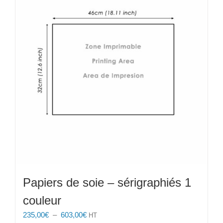
Les
options
peuvent
être
choisies
sur
la
page
du
produit
Papiers de soie – sérigraphiés 1
couleur
Plage
235,00
€
–
603,00
€
HT