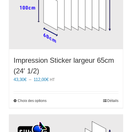
du
produit
Impression Sticker largeur 65cm
(24′ 1/2)
Plage
43,30
€
–
112,00
€
HT
de
prix :
43,30€
Ce
Choix des options
Détails
à
produit
112,00€
a
plusieurs
variations.