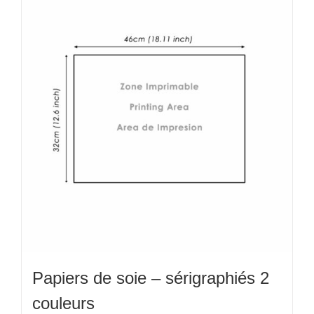
variations.
Les
options
peuvent
être
choisies
sur
la
page
du
produit
Papiers de soie – sérigraphiés 2
couleurs