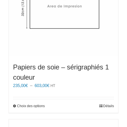
la
page
du
produit
Papiers de soie – sérigraphiés 1
couleur
Plage
235,00
€
–
603,00
€
HT
de
prix :
235,00€
Ce
Choix des options
Détails
à
produit
603,00€
a
plusieurs