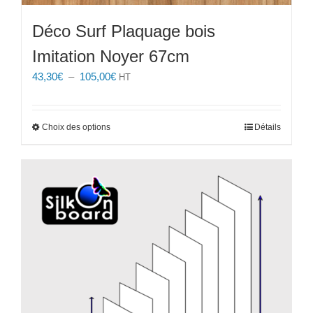
Déco Surf Plaquage bois
Imitation Noyer 67cm
Plage
43,30
€
–
105,00
€
HT
de
prix :
43,30€
Ce
Choix des options
Détails
à
produit
105,00€
a
plusieurs
variations.
Les
options
peuvent
être
choisies
sur
la
page