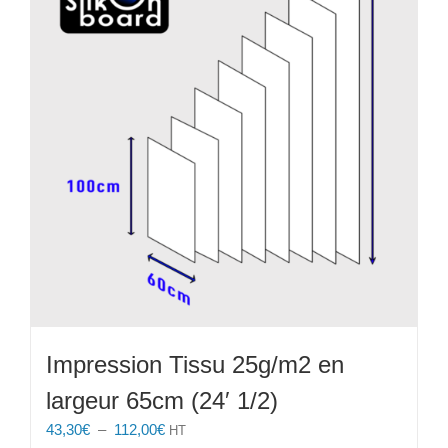
Les
options
peuvent
être
choisies
sur
la
page
du
produit
Impression Tissu 25g/m2 en
largeur 65cm (24′ 1/2)
Plage
43,30
€
–
112,00
€
HT