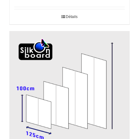
de
prix :
43,30€
Détails
à
112,00€