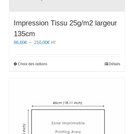
Impression Tissu 25g/m2 largeur
135cm
Plage
86,60
€
–
210,00
€
HT
de
prix :
86,60€
Ce
Choix des options
Détails
à
produit
210,00€
a
plusieurs
variations.
Les
options
peuvent
être
choisies
sur