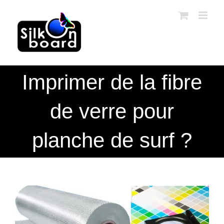
Passer
au
contenu
Imprimer de la fibre
de verre pour
planche de surf ?
Voir
l'image
agrandie