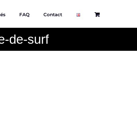
tés
FAQ
Contact
e-de-surf