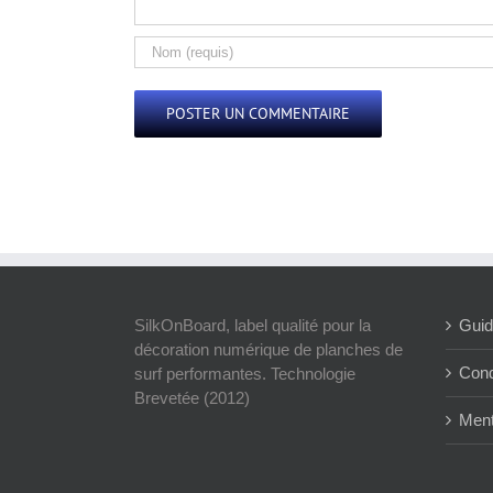
Alternative:
SilkOnBoard, label qualité pour la
Guid
décoration numérique de planches de
Cond
surf performantes. Technologie
Brevetée (2012)
Ment