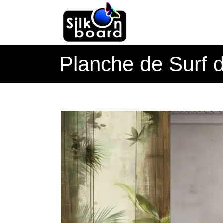
Passer
au
contenu
Planche de Surf d
Voir
l'image
agrandie