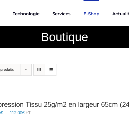
Technologie
Services
E-Shop
Actuali
Boutique
 produits
ression Tissu 25g/m2 en largeur 65cm (24
Plage
0
€
–
112,00
€
HT
de
prix :