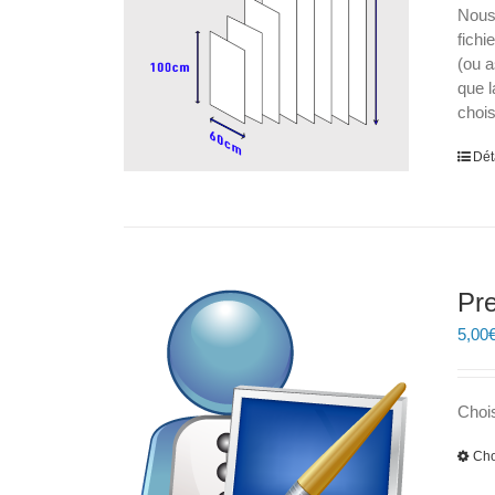
Nous
fichi
(ou a
que l
chois
Dét
Pre
5,00
Chois
Cho