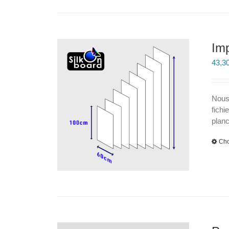
Imp
43,3
Nous
fichi
plan
Cho