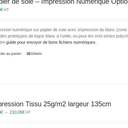
ier de soie – Impression Numérique Optio
être
choisies
0
€
HT
sur
la
page
ession numérique sur papier de soie avec impression du blanc (zone
du
des prototypes de logos blanc à l'unité, ou pour les mini séries po
produit
otre
guide pour envoyer de bons fichiers numériques
.
uter au panier
Détails
pression Tissu 25g/m2 largeur 135cm
Plage
0
€
–
210,00
€
HT
de
prix :