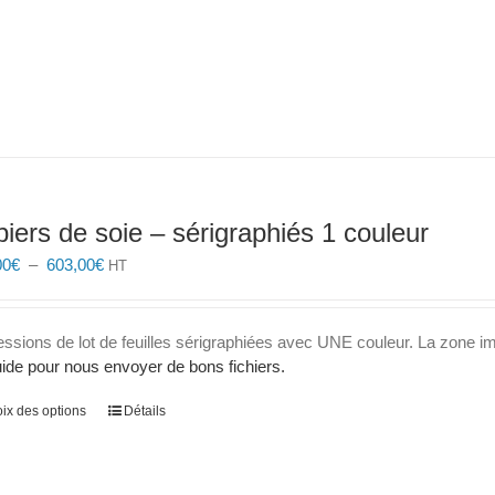
produit
iers de soie – sérigraphiés 1 couleur
Plage
00
€
–
603,00
€
HT
de
prix :
235,00€
essions de lot de feuilles sérigraphiées avec UNE couleur. La zone 
à
ide pour nous envoyer de bons fichiers.
603,00€
Ce
ix des options
Détails
produit
a
plusieurs