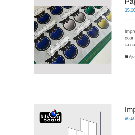
Pap
35,0
Impr
pour 
ici n
Ajo
Im
86,6