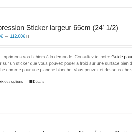
ression Sticker largeur 65cm (24′ 1/2)
Plage
0
€
–
112,00
€
HT
de
prix :
43,30€
 imprimons vos fichiers à la demande. Consultez ici notre
Guide pour
à
er sur un sticker que vous pouvez poser a froid sur une surface bien 
112,00€
che comme pour une planche blanche. Vous pouvez ci-dessous choisir
Ce
ix des options
Détails
produit
a
plusieurs
variations.
Les
options
peuvent