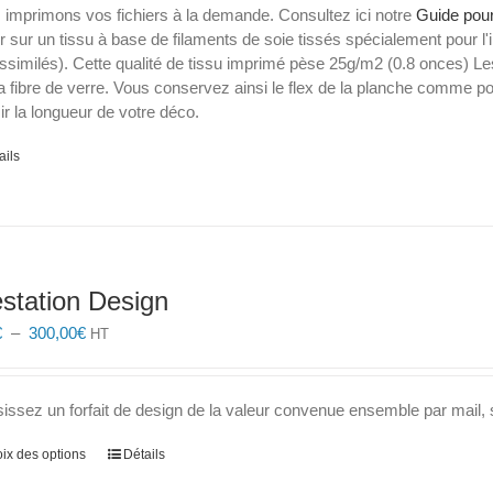
43,30€
 imprimons vos fichiers à la demande. Consultez ici notre
Guide pour
à
er sur un tissu à base de filaments de soie tissés spécialement pour l'i
112,00€
ssimilés). Cette qualité de tissu imprimé pèse 25g/m2 (0.8 onces) Les
a fibre de verre. Vous conservez ainsi le flex de la planche comme
ir la longueur de votre déco.
ails
station Design
Plage
€
–
300,00
€
HT
de
prix :
5,00€
issez un forfait de design de la valeur convenue ensemble par mail, 
à
300,00€
Ce
ix des options
Détails
produit