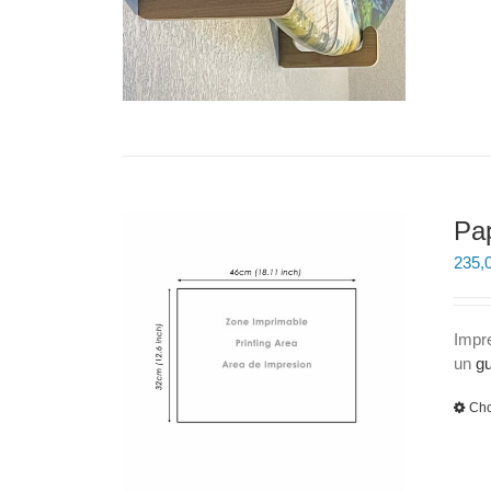
Pap
235,
Impr
un
gu
Cho