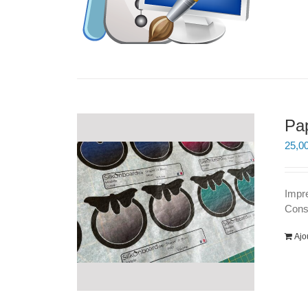
Pa
25,0
Impre
Consu
Ajo