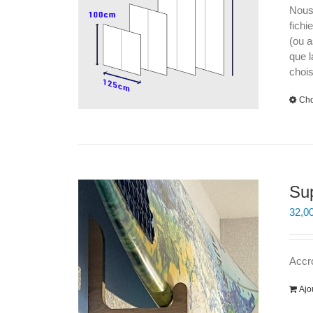
Nous
fichi
(ou a
que l
chois
Cho
Sup
32,0
Accro
Ajo