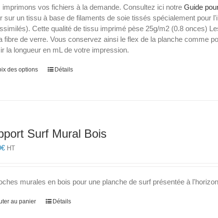
86,60€
 imprimons vos fichiers à la demande. Consultez ici notre
Guide pour
à
er sur un tissu à base de filaments de soie tissés spécialement pour l'i
210,00€
ssimilés). Cette qualité de tissu imprimé pèse 25g/m2 (0.8 onces) Les
a fibre de verre. Vous conservez ainsi le flex de la planche comme
ir la longueur en mL de votre impression.
Ce
ix des options
Détails
produit
a
plusieurs
variations.
Les
port Surf Mural Bois
options
peuvent
0
€
HT
être
choisies
sur
ches murales en bois pour une planche de surf présentée à l'horizon
la
page
uter au panier
Détails
du