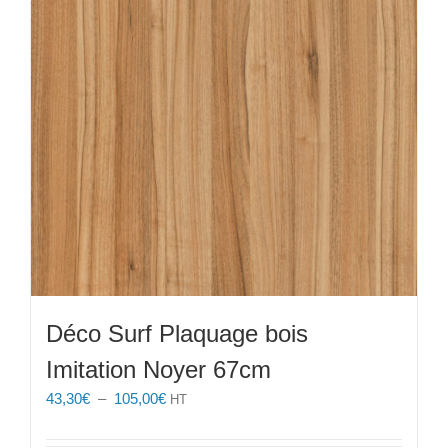
Déco Surf Plaquage bois
Imitation Noyer 67cm
Plage
43,30
€
–
105,00
€
HT
de
prix :