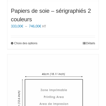
Papiers de soie – sérigraphiés 2
couleurs
Plage
333,00
€
–
746,00
€
HT
de
prix :
333,00€
Ce
Choix des options
Détails
à
produit
746,00€
a
plusieurs
variations.
Les
options
peuvent
être
choisies
sur
la
page