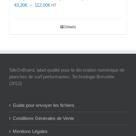
Plage
43,30
€
–
112,00
€
HT
de
prix :
43,30€
Détails
à
112,00€
SilkOnBoard, label qualité pour la décoration numérique de
planches de surf performantes. Technologie Brevetée
(2012)
Guide pour envoyer les fichiers
Conditions Générales de Vente
Mentions Légales