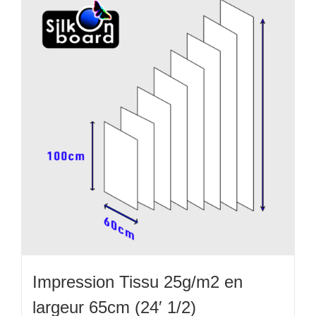
variations.
Les
options
peuvent
être
choisies
sur
la
page
du
produit
Impression Tissu 25g/m2 en
largeur 65cm (24′ 1/2)