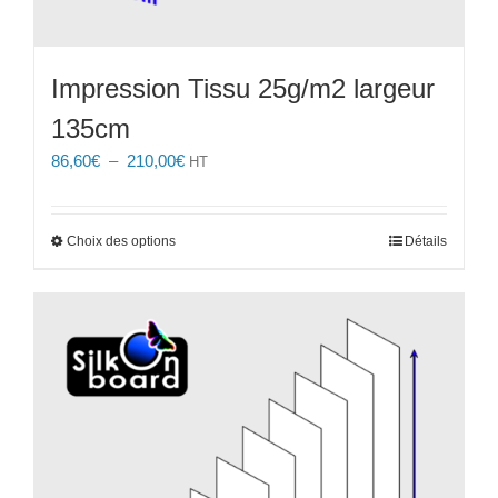
Impression Tissu 25g/m2 largeur
135cm
Plage
86,60
€
–
210,00
€
HT
de
prix :
86,60€
Ce
Choix des options
Détails
à
produit
210,00€
a
plusieurs
variations.
Les
options
peuvent
être
choisies
sur