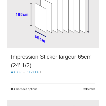
la
page
du
produit
Impression Sticker largeur 65cm
(24′ 1/2)
Plage
43,30
€
–
112,00
€
HT
de
prix :
43,30€
Ce
Choix des options
Détails
à
produit
112,00€
a
plusieurs