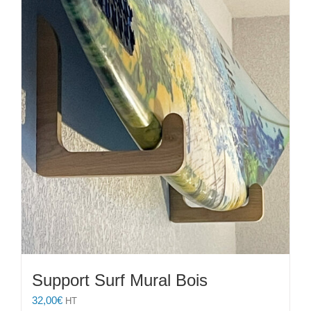
Les
options
peuvent
être
choisies
sur
la
page
du
produit
Support Surf Mural Bois
32,00
€
HT