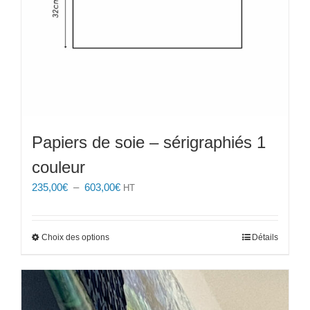
du
produit
Papiers de soie – sérigraphiés 1
couleur
Plage
235,00
€
–
603,00
€
HT
de
prix :
235,00€
Ce
Choix des options
Détails
à
produit
603,00€
a
plusieurs
variations.