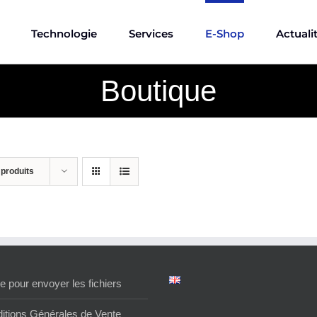
Technologie
Services
E-Shop
Actuali
Boutique
 produits
e pour envoyer les fichiers
itions Générales de Vente