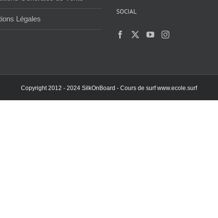
SOCIAL
ions Légales
Copyright 2012 - 2024 SilkOnBoard - Cours de surf
www.ecole.surf