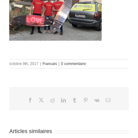
octobre 9th, 2017
|
Francais
|
0 commentaire
Facebook
X
Reddit
LinkedIn
Tumblr
Pinterest
Vk
Email
Articles similaires