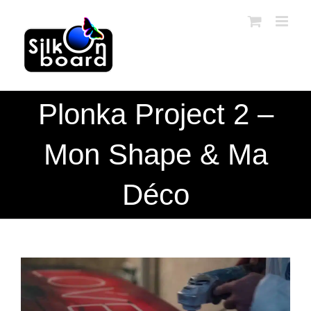
Passer
au
contenu
Plonka Project 2 –
Mon Shape & Ma
Déco
Voir
l'image
agrandie